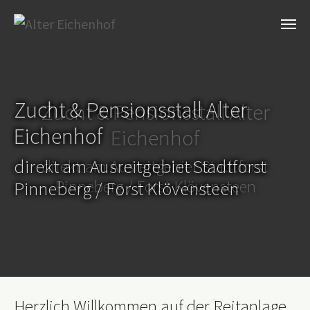
Zum Hauptinhalt springen
Zucht & Pensionsstall Alter
Eichenhof
direkt am Ausreitgebiet Stadtforst
Pinneberg / Forst Klövensteen
Herzlich Willkommen auf der Reitanlage