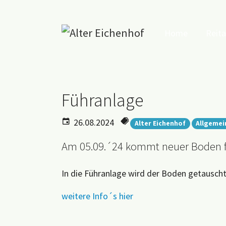
Home
Reit
Zum Hauptinhalt springen
Führanlage
26.08.2024
Alter Eichenhof
Allgemei
Am 05.09.´24 kommt neuer Boden f
In die Führanlage wird der Boden getausch
weitere Info´s hier