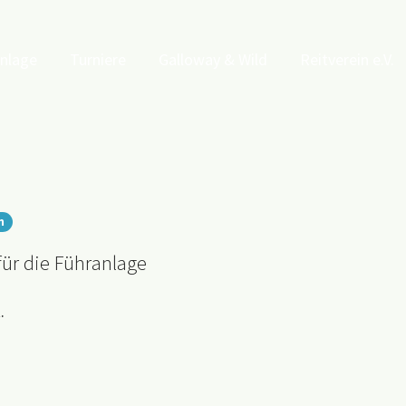
anlage
Turniere
Galloway & Wild
Reitverein e.V.
n
ür die Führanlage
t.