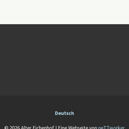
Deutsch
© 2026 Alter Eichenhof
|
Eine Webseite von
neTTworker